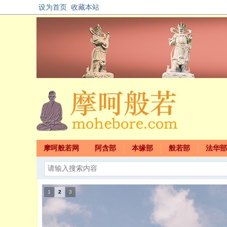
设为首页
收藏本站
摩呵般若网
阿含部
本缘部
般若部
法华部
1
2
3