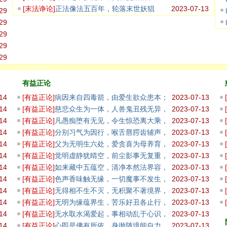
坑，纵有多智
[
末法诤论
]
正法像法五百年，轮落末世妖猖
2023-07-13
29
盛；
29
29
29
29
有益正论
14
[
有益正论
]
病因来自四毒箭，由爱生欲众患本；
2023-07-13
佛无寒热
14
[
有益正论
]
慈悲众生为一体，人兽鬼丑残无异，
2023-07-13
观彼怨家
14
[
有益正论
]
凡愚痴堕有无见，令生惊恐离大乘，
2023-07-13
一切法如
14
[
有益正论
]
分别习气为因行，喉舌唇腭齿辅声，
2023-07-13
於出种种
14
[
有益正论
]
父为无明生六处，爱贪喜为母养育，
2023-07-13
随眠为似
14
[
有益正论
]
觉明虚静犹晴空，前尘影事无复重，
2023-07-13
观世间山
14
[
有益正论
]
如来藏中五蕴空，清净本然法界容，
2023-07-13
随众生业
14
[
有益正论
]
色声香味触无缘，一切魔事不发生，
2023-07-13
佛顶光明
14
[
有益正论
]
无得相不生不灭，无积聚不著境界，
2023-07-13
离相无相
14
[
有益正论
]
无明为缘蕴界生，苦乐好丑各止行，
2023-07-13
诸识是一
14
[
有益正论
]
无水取水渴爱起，事相动乱于心识，
2023-07-13
凡愚见法
14
[
有益正论
]
心即是佛有所依，身抛随境能自力，
2023-07-13