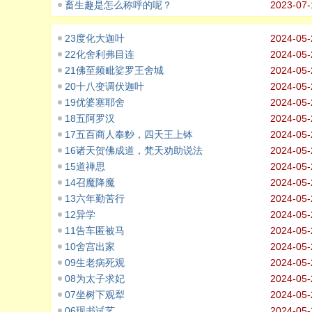
畜生趣是怎么称呼的呢？
2023-07-
23度化大迦叶
2024-05-
22化舍利弗目连
2024-05-
21佛至频毗娑罗王舍城
2024-05-
20十八变调伏迦叶
2024-05-
19优婆塞耶舍
2024-05-
18五阿罗汉
2024-05-
17五百商人奉麨，四天王上钵
2024-05-
16诸天贺佛成道，梵天劝助说法
2024-05-
15道禅思
2024-05-
14召魔降魔
2024-05-
13六年勤苦行
2024-05-
12异学
2024-05-
11告车匿被马
2024-05-
10舍宫出家
2024-05-
09生老病死观
2024-05-
08为太子求妃
2024-05-
07坐树下观犁
2024-05-
06现书试艺
2024-05-