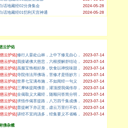
白话地藏经02分身集会
2024-05-28
白话地藏经01忉利天宫神通
2024-05-28
慈云护佑
[
慈云护佑
]
修行人晏处山林，上中下修见自心，
2023-07-14
自在力通
[
慈云护佑
]
我接诸佛大慈悲，六根授解舒结论，
2023-07-14
性净妙法
[
慈云护佑
]
虽服宝饰相好身，饮食以禅悦味甜，
2023-07-14
博奕戏处
[
慈云护佑
]
寺院传法拜佛场，苦修才是悟妙方；
2023-07-14
肉身不抛
[
慈云护佑
]
世界七宝满布施，不如闻经一句义
2023-07-14
，教百亿
[
慈云护佑
]
三摩钵提闻佛音，灌顶授我偈传存，
2023-07-14
若闻受持
[
慈云护佑
]
全偈取义大藏经，随顺问答简分明，
2023-07-14
历年苦修
[
慈云护佑
]
求悟作偈菩提路，八万四千集成佛，
2023-07-14
如来唯心
[
慈云护佑
]
普提树下亦正觉，虚云万里行不饥；
2023-07-14
修行何需
[
慈云护佑
]
讲经不宜鸡汤多，经集要义不省略，
2023-07-14
与人说食
附佛杂糅