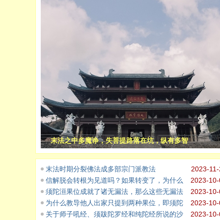
末法之中多魔诤，失菩提路落在坑，纵有多智
末法时期分裂佛法成多部宗门派教法
2023-11-
信解脱会转根为见道吗？如果转变了，为什么
2023-10-
须陀洹果位成就了诸无漏法，那么这些无漏法
2023-10-
为什么教导他人出家只提到两种果位，即须陀
2023-10-
关于师子吼经、须跋陀罗经和纯陀经所说的沙
2023-10-