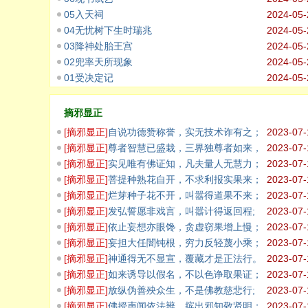
05入天祠
2024-05-
04无忧树下生时瑞兆
2024-05-
03降神处胎王宫
2024-05-
02兜率天所现象
2024-05-
01受决定记
2024-05-
摘邪显正
[
摘邪显正
]
自说功德赞称誉，实无技术诈有之；
2023-07-
[
摘邪显正
]
尊者智慧已盛栽，三界独尊者如来，
2023-07-
说非法者
[
摘邪显正
]
实见唯有佛证知，凡夫量人无慧力；
2023-07-
[
摘邪显正
]
菩提种熟花自开，不求利报实果来；
2023-07-
[
摘邪显正
]
烂芽种子花不开，叫嚣得道果不来；
2023-07-
[
摘邪显正
]
发弘誓愿非戏言，叫嚣计得返回程;
2023-07-
[
摘邪显正
]
依止妄想亦眼馋，贪虚窃果增上慢；
2023-07-
[
摘邪显正
]
妄担大任闇钝根，穷力反轻蔑小乘；
2023-07-
无有善藏
[
摘邪显正
]
神通得无不显宣，覆藏才是正法行。
2023-07-
[
摘邪显正
]
如来诱导以假名，不以色诤取果证；
2023-07-
[
摘邪显正
]
放纵伪善殃众生，不是佛教慈悲行;
2023-07-
[
摘邪显正
]
佛授声闻依法辨，摈出邪知敬贤明；
2023-07-