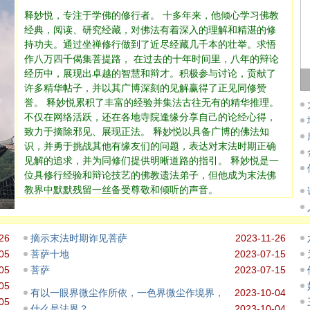
释妙悦，专注于学佛的修行者。 十多年来，他倾心学习佛教
经典，阅读、研究经藏，对佛法有着深入的理解和精湛的修
持功夫。通过坐禅修行做到了近尽经藏几千本的壮举。求悟
作八万四千偈集菩提路， 在过去的十年时间里，八年的辩论
经历中，展现出卓越的智慧和辩才。积极参与讨论，贡献了
许多精华帖子，并以其广博深刻的见解赢得了正见同修赞
誉。 释妙悦累积了丰富的经验并集法古往无有的精华推理。
不仅在网络活跃，还在各地寺院逢缘分享自己的论经心得，
致力于摘除邪见、展现正法。 释妙悦以具备广博的佛法知
识，并勇于挑战其他有缘友们的问题，表达对末法时期正确
见解的追求，并为同修们提供明晰道路的指引。 释妙悦是一
位具修行经验和辩论技艺的佛教遗法弟子，但他成为末法佛
教界中默默残留一丝备受尊敬和倾听的声音。
26
摘示末法时期诈见菩萨
2023-11-26
05
菩萨十地
2023-07-15
05
菩萨
2023-07-15
05
有以一眼界微尘作所依，一色界微尘作境界，
2023-10-04
05
什么是法界？
2023-10-04