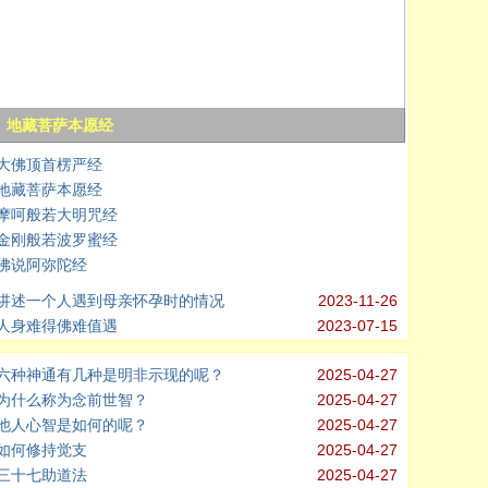
地藏菩萨本愿经
大佛顶首楞严经
地藏菩萨本愿经
摩呵般若大明咒经
金刚般若波罗蜜经
佛说阿弥陀经
讲述一个人遇到母亲怀孕时的情况
2023-11-26
人身难得佛难值遇
2023-07-15
六种神通有几种是明非示现的呢？
2025-04-27
为什么称为念前世智？
2025-04-27
他人心智是如何的呢？
2025-04-27
如何修持觉支
2025-04-27
三十七助道法
2025-04-27