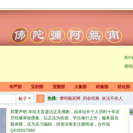
用户
密码
华严部
宝积部
涅槃部
大集部
经集部
经论部
热搜:
摩呵般若网
归命经典
依法不依人
帖子
搜
郑重声明:本站主旨遗法正见佛教，由本站长个人历时十年近
索
尽经藏审校撰集，以正法为依据，学法修行之作，服务器负
载有限，仅为实习编辑，供资深善友注册阅读，合作加
Q535557080