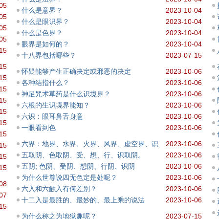
05
什么是意界？
2023-10-04
05
什么是眼识界？
2023-10-04
05
什么是色界？
2023-10-04
05
眼界是如何的？
2023-10-04
15
十八界包括哪些？
2023-07-15
15
怀疑能够产生正确决定或邪恶的决定
2023-10-06
15
各种结指什么？
2023-10-06
15
神足咒术草药是什么识境界？
2023-10-06
15
六根的生识境界能知？
2023-10-06
15
六识：眼耳鼻舌身意
2023-10-06
15
一眼看到色
2023-10-06
15
六界：地界、水界、火界、风界、虚空界、识
2023-10-06
15
五取阴、色取阴、受、想、行、识取阴。
2023-10-06
15
五阴; 色阴、受阴、想阴、行阴、识阴
2023-10-06
15
为什么世尊说四无色定是处呢？
2023-10-06
08
六入和六触入有何差别？
2023-10-06
07
十二入是最胜的、最妙的、最上乘的说法
2023-10-06
15
为什么称之为地狱趣呢？
2023-07-15