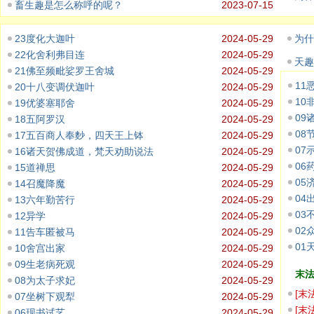
畜生趣是怎么称呼的呢？
2023-07-15
23度化大迦叶
2024-05-29
为什
22化舍利弗目连
2024-05-29
天趣
21佛至频毗娑罗王舍城
2024-05-29
11
20十八变调伏迦叶
2024-05-29
10
19优婆塞耶舍
2024-05-29
09
18五阿罗汉
2024-05-29
08
17五百商人奉麨，四天王上钵
2024-05-29
07
16诸天贺佛成道，梵天劝助说法
2024-05-29
06
15道禅思
2024-05-29
05
14召魔降魔
2024-05-29
04
13六年勤苦行
2024-05-29
03
12异学
2024-05-29
02
11告车匿被马
2024-05-29
01
10舍宫出家
2024-05-29
09生老病死观
2024-05-29
末
08为太子求妃
2024-05-29
[
末
07坐树下观犁
2024-05-29
存，
[
末
06现书试艺
2024-05-29