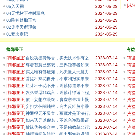
坑，
[
末
05入天祠
2024-05-29
盛；
04无忧树下生时瑞兆
2024-05-29
03降神处胎王宫
2024-05-29
02兜率天所现象
2024-05-29
01受决定记
2024-05-29
摘邪显正
有益
[
摘邪显正
]
自说功德赞称誉，实无技术诈有之；
2023-07-14
[
有
佛无
[
摘邪显正
]
尊者智慧已盛栽，三界独尊者如来，
2023-07-14
[
有
说非法者
观彼
[
摘邪显正
]
实见唯有佛证知，凡夫量人无慧力；
2023-07-14
[
有
一切
[
摘邪显正
]
菩提种熟花自开，不求利报实果来；
2023-07-14
[
有
於出
[
摘邪显正
]
烂芽种子花不开，叫嚣得道果不来；
2023-07-14
[
有
随眠
[
摘邪显正
]
发弘誓愿非戏言，叫嚣计得返回程;
2023-07-14
[
有
观世
[
摘邪显正
]
依止妄想亦眼馋，贪虚窃果增上慢；
2023-07-14
[
有
随众
[
摘邪显正
]
妄担大任闇钝根，穷力反轻蔑小乘；
2023-07-14
[
有
无有善藏
佛顶
[
摘邪显正
]
神通得无不显宣，覆藏才是正法行。
2023-07-14
[
有
离相
[
摘邪显正
]
如来诱导以假名，不以色诤取果证；
2023-07-14
[
有
诸识
[
摘邪显正
]
放纵伪善殃众生，不是佛教慈悲行;
2023-07-14
[
有
凡愚
[
摘邪显正
]
佛授声闻依法辨，摈出邪知敬贤明；
2023-07-14
[
有