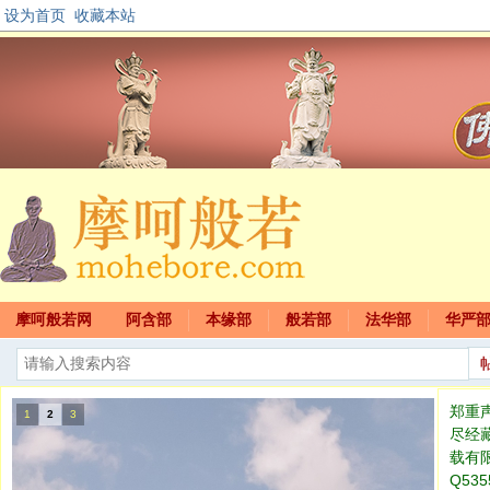
设为首页
收藏本站
摩呵般若网
阿含部
本缘部
般若部
法华部
华严
郑重
1
2
3
尽经
载有
Q535