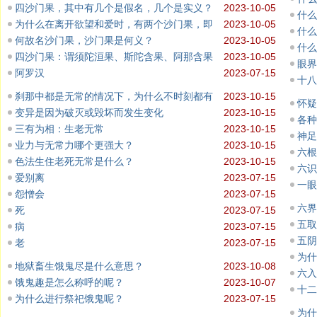
四沙门果，其中有几个是假名，几个是实义？
2023-10-05
什么
为什么在离开欲望和爱时，有两个沙门果，即
2023-10-05
什么
何故名沙门果，沙门果是何义？
2023-10-05
什么
四沙门果：谓须陀洹果、斯陀含果、阿那含果
2023-10-05
眼界
阿罗汉
2023-07-15
十八
刹那中都是无常的情况下，为什么不时刻都有
2023-10-15
怀疑
变异是因为破灭或毁坏而发生变化
2023-10-15
各种
三有为相：生老无常
2023-10-15
神足
业力与无常力哪个更强大？
2023-10-15
六根
色法生住老死无常是什么？
2023-10-15
六识
爱别离
2023-07-15
一眼
怨憎会
2023-07-15
六界
死
2023-07-15
五取
病
2023-07-15
五阴
老
2023-07-15
为什
地狱畜生饿鬼尽是什么意思？
2023-10-08
六入
饿鬼趣是怎么称呼的呢？
2023-10-07
十二
为什么进行祭祀饿鬼呢？
2023-07-15
为什