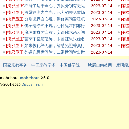
检校违背
不思
[
摘邪显正
]
不能了达于自心，妄执分别有无见，
2023-07-14
[
有
增长外道
去来
[
摘邪显正
]
澄露皎彻内自光，化为如来见道场，
2023-07-14
[
有
暂得如是
智者
[
摘邪显正
]
分别境界自心现，勤修离闹昏睡眠，
2023-07-14
[
有
远离外道
非实
[
摘邪显正
]
佛子清净浊不现，心怀鬼才招邪行，
2023-07-14
[
有
无生无相
性中
[
摘邪显正
]
魔体附身才自称，妄语佛示来人间，
2023-07-14
[
有
佛经正知
水陆
[
摘邪显正
]
菩萨不宜随便称，未曾征果只虚名，
2023-07-14
[
有
古往多少
心性
[
摘邪显正
]
如来教化等无偏，智慧光照香臭行；
2023-07-14
[
有
众生根器
去烦
[
摘邪显正
]
外道凡愚世间智，二乘世间智出世，
2023-07-14
佛菩萨证
国家宗教事务
中国宗教学术
中国佛学院
峨眉山佛教网
摩呵般
局
网
mohebore
mohebore
X5.0
© 2001-2026
Discuz! Team
.