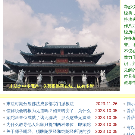
释妙
经典
持功
作八
经历
许多
誉。
不仅
致力
识，
见解
位具
教界
末法之中多魔诤，失菩提路落在坑，纵有多智
末法时期分裂佛法成多部宗门派教法
2023-11-26
摘示
信解脱会转根为见道吗？如果转变了，为什么
2023-10-05
菩萨
须陀洹果位成就了诸无漏法，那么这些无漏法
2023-10-05
菩萨
为什么教导他人出家只提到两种果位，即须陀
2023-10-05
有以
关于师子吼经、须跋陀罗经和纯陀经所说的沙
2023-10-05
什么