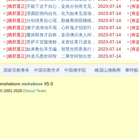
检校违背
不思
[
摘邪显正
]
不能了达于自心，妄执分别有无见，
2023-07-14
[
有
增长外道
去来
[
摘邪显正
]
澄露皎彻内自光，化为如来见道场，
2023-07-14
[
有
暂得如是
智者
[
摘邪显正
]
分别境界自心现，勤修离闹昏睡眠，
2023-07-14
[
有
远离外道
非实
[
摘邪显正
]
佛子清净浊不现，心怀鬼才招邪行，
2023-07-14
[
有
无生无相
性中
[
摘邪显正
]
魔体附身才自称，妄语佛示来人间，
2023-07-14
[
有
佛经正知
水陆
[
摘邪显正
]
菩萨不宜随便称，未曾征果只虚名，
2023-07-14
[
有
古往多少
心性
[
摘邪显正
]
如来教化等无偏，智慧光照香臭行；
2023-07-14
[
有
众生根器
去烦
[
摘邪显正
]
外道凡愚世间智，二乘世间智出世，
2023-07-14
佛菩萨证
国家宗教事务
中国宗教学术
中国佛学院
峨眉山佛教网
摩呵般
局
网
mohebore
mohebore
X5.0
© 2001-2026
Discuz! Team
.