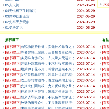
坑，
[
末
05入天祠
2024-05-29
盛；
04无忧树下生时瑞兆
2024-05-29
03降神处胎王宫
2024-05-29
02兜率天所现象
2024-05-29
01受决定记
2024-05-29
摘邪显正
有益
[
摘邪显正
]
自说功德赞称誉，实无技术诈有之；
2023-07-14
[
有
佛无
[
摘邪显正
]
尊者智慧已盛栽，三界独尊者如来，
2023-07-14
[
有
说非法者
观彼
[
摘邪显正
]
实见唯有佛证知，凡夫量人无慧力；
2023-07-14
[
有
一切
[
摘邪显正
]
菩提种熟花自开，不求利报实果来；
2023-07-14
[
有
於出
[
摘邪显正
]
烂芽种子花不开，叫嚣得道果不来；
2023-07-14
[
有
随眠
[
摘邪显正
]
发弘誓愿非戏言，叫嚣计得返回程;
2023-07-14
[
有
观世
[
摘邪显正
]
依止妄想亦眼馋，贪虚窃果增上慢；
2023-07-14
[
有
随众
[
摘邪显正
]
妄担大任闇钝根，穷力反轻蔑小乘；
2023-07-14
[
有
无有善藏
佛顶
[
摘邪显正
]
神通得无不显宣，覆藏才是正法行。
2023-07-14
[
有
离相
[
摘邪显正
]
如来诱导以假名，不以色诤取果证；
2023-07-14
[
有
诸识
[
摘邪显正
]
放纵伪善殃众生，不是佛教慈悲行;
2023-07-14
[
有
凡愚
[
摘邪显正
]
佛授声闻依法辨，摈出邪知敬贤明；
2023-07-14
[
有