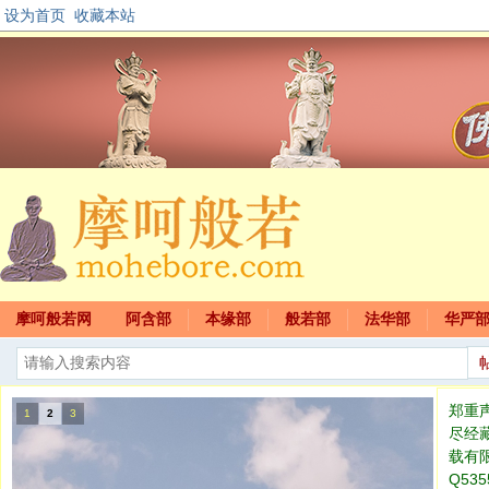
设为首页
收藏本站
摩呵般若网
阿含部
本缘部
般若部
法华部
华严
郑重
1
2
3
尽经
载有
Q535