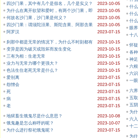
四沙门果，其中有几个是假名，几个是实义？
2023-10-05
什么
为什么在离开欲望和爱时，有两个沙门果，即
2023-10-05
什么
何故名沙门果，沙门果是何义？
2023-10-05
什么
四沙门果：谓须陀洹果、斯陀含果、阿那含果
2023-10-05
眼界
阿罗汉
2023-07-15
十八
刹那中都是无常的情况下，为什么不时刻都有
2023-10-15
怀疑
变异是因为破灭或毁坏而发生变化
2023-10-15
各种
三有为相：生老无常
2023-10-15
神足
业力与无常力哪个更强大？
2023-10-15
六根
色法生住老死无常是什么？
2023-10-15
六识
爱别离
2023-07-15
一眼
怨憎会
2023-07-15
六界
死
2023-07-15
五取
病
2023-07-15
五阴
老
2023-07-15
为什
地狱畜生饿鬼尽是什么意思？
2023-10-08
六入
饿鬼趣是怎么称呼的呢？
2023-10-07
十二
为什么进行祭祀饿鬼呢？
2023-07-15
为什