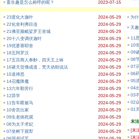
畜生趣是怎么称呼的呢？
2023-07-15
23度化大迦叶
2024-05-29
为什
22化舍利弗目连
2024-05-29
天趣
21佛至频毗娑罗王舍城
2024-05-29
11
20十八变调伏迦叶
2024-05-29
10
19优婆塞耶舍
2024-05-29
09
18五阿罗汉
2024-05-29
08
17五百商人奉麨，四天王上钵
2024-05-29
07
16诸天贺佛成道，梵天劝助说法
2024-05-29
06
15道禅思
2024-05-29
05
14召魔降魔
2024-05-29
04
13六年勤苦行
2024-05-29
03
12异学
2024-05-29
02
11告车匿被马
2024-05-29
01
10舍宫出家
2024-05-29
09生老病死观
2024-05-29
末
08为太子求妃
2024-05-29
[
末
07坐树下观犁
2024-05-29
存，
[
末
06现书试艺
2024-05-29