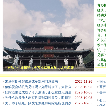
释妙
经典
持功
作八
经历
许多
誉。
不仅
致力
识，
见解
位具
教界
末法之中多魔诤，失菩提路落在坑，纵有多智
末法时期分裂佛法成多部宗门派教法
2023-11-26
摘示
信解脱会转根为见道吗？如果转变了，为什么
2023-10-05
菩萨
须陀洹果位成就了诸无漏法，那么这些无漏法
2023-10-05
菩萨
为什么教导他人出家只提到两种果位，即须陀
2023-10-05
有以
关于师子吼经、须跋陀罗经和纯陀经所说的沙
2023-10-05
什么