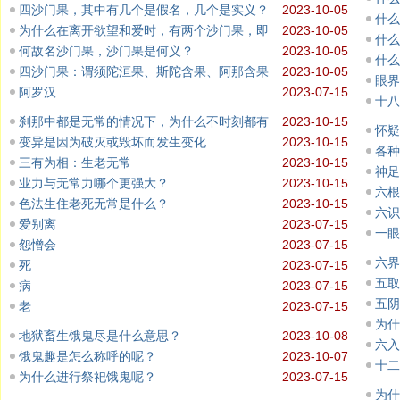
四沙门果，其中有几个是假名，几个是实义？
2023-10-05
什么
为什么在离开欲望和爱时，有两个沙门果，即
2023-10-05
什么
何故名沙门果，沙门果是何义？
2023-10-05
什么
四沙门果：谓须陀洹果、斯陀含果、阿那含果
2023-10-05
眼界
阿罗汉
2023-07-15
十八
刹那中都是无常的情况下，为什么不时刻都有
2023-10-15
怀疑
变异是因为破灭或毁坏而发生变化
2023-10-15
各种
三有为相：生老无常
2023-10-15
神足
业力与无常力哪个更强大？
2023-10-15
六根
色法生住老死无常是什么？
2023-10-15
六识
爱别离
2023-07-15
一眼
怨憎会
2023-07-15
六界
死
2023-07-15
五取
病
2023-07-15
五阴
老
2023-07-15
为什
地狱畜生饿鬼尽是什么意思？
2023-10-08
六入
饿鬼趣是怎么称呼的呢？
2023-10-07
十二
为什么进行祭祀饿鬼呢？
2023-07-15
为什