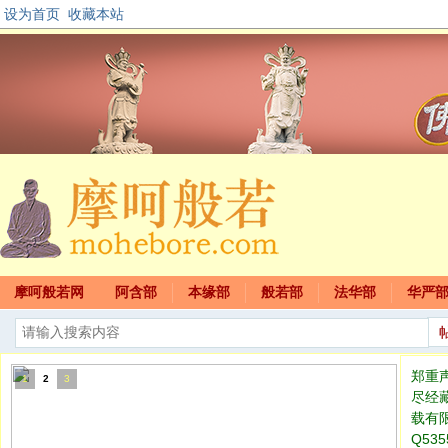
设为首页
收藏本站
摩呵般若网
阿含部
本缘部
般若部
法华部
华严
郑重
1
2
3
尽经
载有
Q535