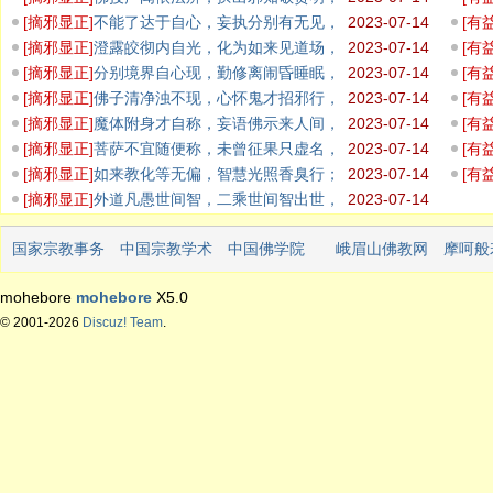
检校违背
不思
[
摘邪显正
]
不能了达于自心，妄执分别有无见，
2023-07-14
[
有
增长外道
去来
[
摘邪显正
]
澄露皎彻内自光，化为如来见道场，
2023-07-14
[
有
暂得如是
智者
[
摘邪显正
]
分别境界自心现，勤修离闹昏睡眠，
2023-07-14
[
有
远离外道
非实
[
摘邪显正
]
佛子清净浊不现，心怀鬼才招邪行，
2023-07-14
[
有
无生无相
性中
[
摘邪显正
]
魔体附身才自称，妄语佛示来人间，
2023-07-14
[
有
佛经正知
水陆
[
摘邪显正
]
菩萨不宜随便称，未曾征果只虚名，
2023-07-14
[
有
古往多少
心性
[
摘邪显正
]
如来教化等无偏，智慧光照香臭行；
2023-07-14
[
有
众生根器
去烦
[
摘邪显正
]
外道凡愚世间智，二乘世间智出世，
2023-07-14
佛菩萨证
国家宗教事务
中国宗教学术
中国佛学院
峨眉山佛教网
摩呵般
局
网
mohebore
mohebore
X5.0
© 2001-2026
Discuz! Team
.