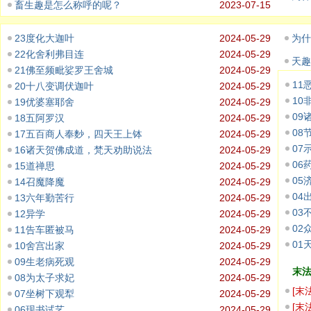
畜生趣是怎么称呼的呢？
2023-07-15
23度化大迦叶
2024-05-29
为什
22化舍利弗目连
2024-05-29
天趣
21佛至频毗娑罗王舍城
2024-05-29
11
20十八变调伏迦叶
2024-05-29
10
19优婆塞耶舍
2024-05-29
09
18五阿罗汉
2024-05-29
08
17五百商人奉麨，四天王上钵
2024-05-29
07
16诸天贺佛成道，梵天劝助说法
2024-05-29
06
15道禅思
2024-05-29
05
14召魔降魔
2024-05-29
04
13六年勤苦行
2024-05-29
03
12异学
2024-05-29
02
11告车匿被马
2024-05-29
01
10舍宫出家
2024-05-29
09生老病死观
2024-05-29
末
08为太子求妃
2024-05-29
[
末
07坐树下观犁
2024-05-29
存，
[
末
06现书试艺
2024-05-29