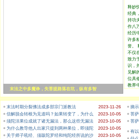
释妙
经典
持功
作八
经历
许多
誉。
不仅
致力
识，
见解
位具
教界
末法之中多魔诤，失菩提路落在坑，纵有多智
末法时期分裂佛法成多部宗门派教法
2023-11-26
摘示
信解脱会转根为见道吗？如果转变了，为什么
2023-10-05
菩萨
须陀洹果位成就了诸无漏法，那么这些无漏法
2023-10-05
菩萨
为什么教导他人出家只提到两种果位，即须陀
2023-10-05
有以
关于师子吼经、须跋陀罗经和纯陀经所说的沙
2023-10-05
什么