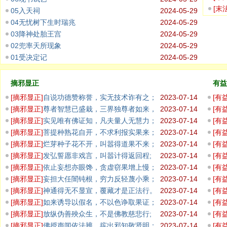
坑，
[
末
05入天祠
2024-05-29
盛；
04无忧树下生时瑞兆
2024-05-29
03降神处胎王宫
2024-05-29
02兜率天所现象
2024-05-29
01受决定记
2024-05-29
摘邪显正
有益
[
摘邪显正
]
自说功德赞称誉，实无技术诈有之；
2023-07-14
[
有
佛无
[
摘邪显正
]
尊者智慧已盛栽，三界独尊者如来，
2023-07-14
[
有
说非法者
观彼
[
摘邪显正
]
实见唯有佛证知，凡夫量人无慧力；
2023-07-14
[
有
一切
[
摘邪显正
]
菩提种熟花自开，不求利报实果来；
2023-07-14
[
有
於出
[
摘邪显正
]
烂芽种子花不开，叫嚣得道果不来；
2023-07-14
[
有
随眠
[
摘邪显正
]
发弘誓愿非戏言，叫嚣计得返回程;
2023-07-14
[
有
观世
[
摘邪显正
]
依止妄想亦眼馋，贪虚窃果增上慢；
2023-07-14
[
有
随众
[
摘邪显正
]
妄担大任闇钝根，穷力反轻蔑小乘；
2023-07-14
[
有
无有善藏
佛顶
[
摘邪显正
]
神通得无不显宣，覆藏才是正法行。
2023-07-14
[
有
离相
[
摘邪显正
]
如来诱导以假名，不以色诤取果证；
2023-07-14
[
有
诸识
[
摘邪显正
]
放纵伪善殃众生，不是佛教慈悲行;
2023-07-14
[
有
凡愚
[
摘邪显正
]
佛授声闻依法辨，摈出邪知敬贤明；
2023-07-14
[
有