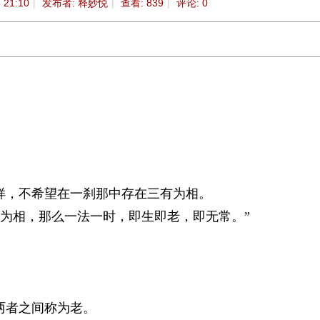
 21:10
|
发布者:
释妙悦
|
查看:
839
|
评论: 0
，不希望在一刹那中存在三有为相。
相，那么一法一时，即生即老，即无常。”
两者之间称为老。