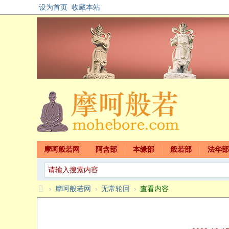
设为首页
收藏本站
摩呵般若网
阿含部
本缘部
般若部
法华部
›
摩呵般若网
›
无常轮回
›
查看内容
摩
呵