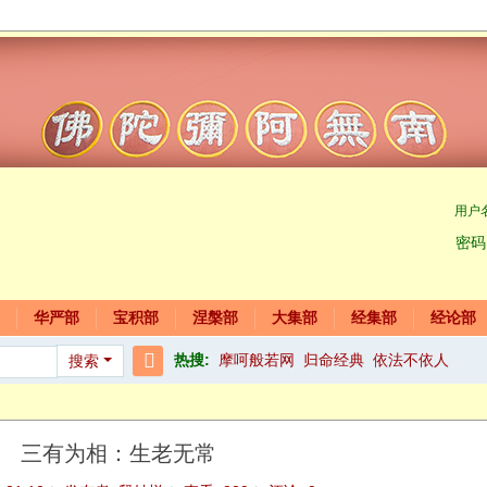
用户
密码
华严部
宝积部
涅槃部
大集部
经集部
经论部
热搜:
摩呵般若网
归命经典
依法不依人
搜索
搜
索
三有为相：生老无常