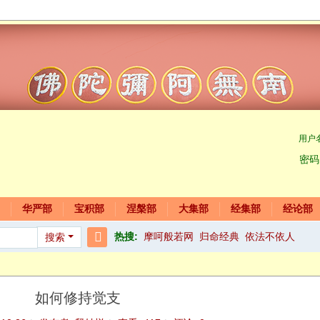
用户
密码
华严部
宝积部
涅槃部
大集部
经集部
经论部
热搜:
摩呵般若网
归命经典
依法不依人
搜索
搜
索
如何修持觉支