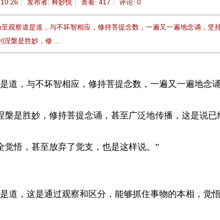
 10:26
|
发布者:
释妙悦
|
查看:
417
|
评论: 0
苦，乃至观察道是道，与不坏智相应，修持菩提念数，一遍又一遍地念诵，坚
槃是胜妙，修 ...
是道，与不坏智相应，修持菩提念数，一遍又一遍地念
涅槃是胜妙，修持菩提念诵，甚至广泛地传播，这是说已
觉悟，甚至放弃了觉支，也是这样说。”
是道，这是通过观察和区分，能够抓住事物的本相，觉