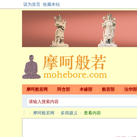
设为首页
收藏本站
摩呵般若网
阿含部
本缘部
般若部
法华部
›
摩呵般若网
›
多闻摄义
›
查看内容
摩
呵