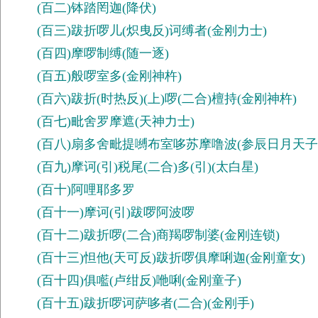
(百二)钵踏罔迦(降伏)
(百三)跋折啰儿(炽曳反)诃缚者(金刚力士)
(百四)摩啰制缚(随一逐)
(百五)般啰室多(金刚神杵)
(百六)跋折(时热反)(上)啰(二合)檀持(金刚神杵)
(百七)毗舍罗摩遮(天神力士)
(百八)扇多舍毗提嚩布室哆苏摩噜波(参辰日月天子
(百九)摩诃(引)税尾(二合)多(引)(太白星)
(百十)阿哩耶多罗
(百十一)摩诃(引)跋啰阿波啰
(百十二)跋折啰(二合)商羯啰制婆(金刚连锁)
(百十三)怛他(天可反)跋折啰俱摩唎迦(金刚童女)
(百十四)俱㘕(卢绀反)咃唎(金刚童子)
(百十五)跋折啰诃萨哆者(二合)(金刚手)