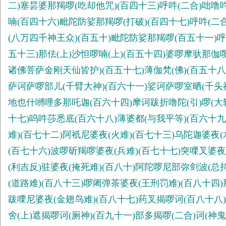
二)塞昙婆那羯啰(吃却他咒)(百四十三)呼吽(二合)咄噜吽
喃(百四十六)毗陀防娑那羯啰(打破)(百四十七)呼吽(二
(八万四千神王众)(百五十)毗陀防娑那羯啰(百五十一)呼吽
五十三)那佉(上)沙怛啰喃(上)(百五十四)婆啰摩驮那伽
诸佛菩萨金刚天仙皆护)(百五十七)薄伽梵(佛)(百五十八
萨诃萨啰部儿(千臂大神)(百六十一)娑诃萨啰室晒(千头
地也什嚩哩多那吒迦(百六十四)摩诃跋折噜陀(引)啰(大轮
十七)呜吽莎悉底(百六十八)薄婆都(与我平等)(百六十九
难)(百七十二)阿祇尼婆夜(火难)(百七十三)乌陀迦婆夜(
(百七十六)波啰斫羯啰婆夜(兵难)(百七十七)突㗚叉婆夜
(利吉反)驻婆夜(掩死难)(百八十)阿陀啰尼部弥剑波(总
(道路难)(百八十三)啰阇弹茶婆夜(王刑罚难)(百八十四)
跋㗚尼婆夜(金翅鸟难)(百八十七)药叉揭啰诃(百八十八)
舍(上)遮揭啰诃(厕神)(百九十一)部多揭啰(二合)诃(