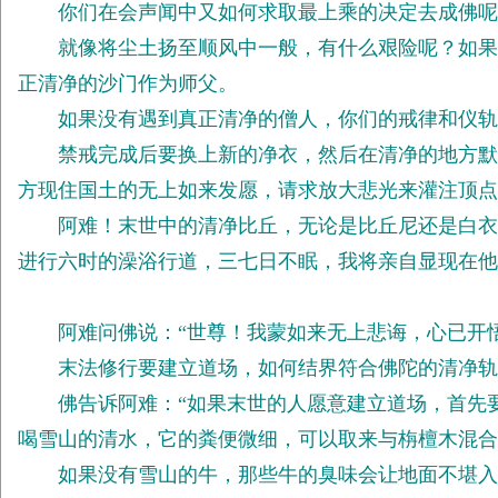
你们在会声闻中又如何求取最上乘的决定去成佛呢
就像将尘土扬至顺风中一般，有什么艰险呢？如果末
正清净的沙门作为师父。
如果没有遇到真正清净的僧人，你们的戒律和仪轨
禁戒完成后要换上新的净衣，然后在清净的地方默诵
方现住国土的无上如来发愿，请求放大悲光来灌注顶点
阿难！末世中的清净比丘，无论是比丘尼还是白衣檀
进行六时的澡浴行道，三七日不眠，我将亲自显现在他
阿难问佛说：“世尊！我蒙如来无上悲诲，心已开
末法修行要建立道场，如何结界符合佛陀的清净轨
佛告诉阿难：“如果末世的人愿意建立道场，首先要
喝雪山的清水，它的粪便微细，可以取来与栴檀木混合
如果没有雪山的牛，那些牛的臭味会让地面不堪入目