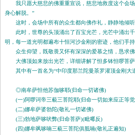
我只愿大慈悲的佛重重宣说，慈悲地救度这个会场上
身心解脱。”
这时，会场中所有的众生都向佛作礼，静静地倾听
此时，世尊的头顶涌出了百宝光芒，光芒中涌出千朵
明，每一道光明都遍布十恒河沙金刚的密迹，他们手持
众生仰望，既敬畏又怀有深深的爱慕之情，恳求佛
大佛顶如来放出光芒，详细讲解了怛多钵怛啰菩萨
其中有一首名为“中印度那兰陀曼茶罗灌顶金刚大道
◎南牟萨怛他苏伽哆耶(归命一切诸佛)
(一)阿啰诃帝三藐三菩陀耶(归命一切如来应正等觉
(二)娜牟萨婆勃陀(敬礼一切诸佛)
(三)勃地萨哆吠弊(归命菩萨)(毗㖿反)
(四)娜牟飒哆喃三藐三菩陀俱胝喃(敬礼正遍知)