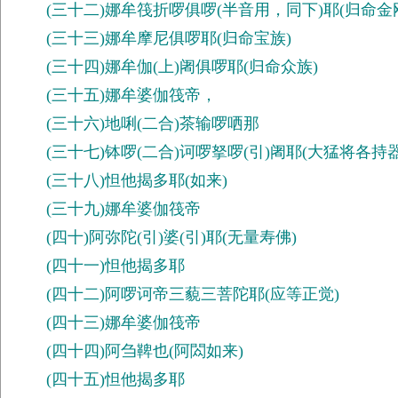
(三十二)娜牟筏折啰俱啰(半音用，同下)耶(归命金
(三十三)娜牟摩尼俱啰耶(归命宝族)
(三十四)娜牟伽(上)阇俱啰耶(归命众族)
(三十五)娜牟婆伽筏帝，
(三十六)地唎(二合)茶输啰哂那
(三十七)钵啰(二合)诃啰拏啰(引)阇耶(大猛将各持器
(三十八)怛他揭多耶(如来)
(三十九)娜牟婆伽筏帝
(四十)阿弥陀(引)婆(引)耶(无量寿佛)
(四十一)怛他揭多耶
(四十二)阿啰诃帝三藐三菩陀耶(应等正觉)
(四十三)娜牟婆伽筏帝
(四十四)阿刍鞞也(阿閦如来)
(四十五)怛他揭多耶