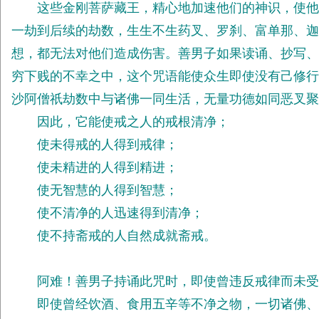
这些金刚菩萨藏王，精心地加速他们的神识，使他们
一劫到后续的劫数，生生不生药叉、罗刹、富单那、迦
想，都无法对他们造成伤害。善男子如果读诵、抄写、
穷下贱的不幸之中，这个咒语能使众生即使没有己修行
沙阿僧祇劫数中与诸佛一同生活，无量功德如同恶叉聚
因此，它能使戒之人的戒根清净；
使未得戒的人得到戒律；
使未精进的人得到精进；
使无智慧的人得到智慧；
使不清净的人迅速得到清净；
使不持斋戒的人自然成就斋戒。
阿难！善男子持诵此咒时，即使曾违反戒律而未受戒
即使曾经饮酒、食用五辛等不净之物，一切诸佛、菩