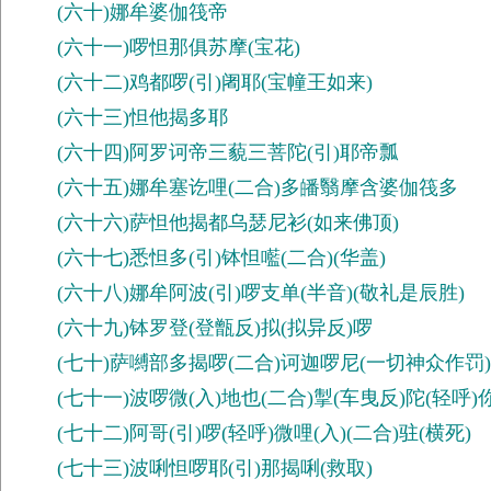
(六十)娜牟婆伽筏帝
(六十一)啰怛那俱苏摩(宝花)
(六十二)鸡都啰(引)阇耶(宝幢王如来)
(六十三)怛他揭多耶
(六十四)阿罗诃帝三藐三菩陀(引)耶帝瓢
(六十五)娜牟塞讫哩(二合)多皤翳摩含婆伽筏多
(六十六)萨怛他揭都乌瑟尼衫(如来佛顶)
(六十七)悉怛多(引)钵怛㘕(二合)(华盖)
(六十八)娜牟阿波(引)啰支单(半音)(敬礼是辰胜)
(六十九)钵罗登(登甑反)拟(拟异反)啰
(七十)萨嚩部多揭啰(二合)诃迦啰尼(一切神众作罚)
(七十一)波啰微(入)地也(二合)掣(车曳反)陀(轻呼)
(七十二)阿哥(引)啰(轻呼)微哩(入)(二合)驻(横死)
(七十三)波唎怛啰耶(引)那揭唎(救取)