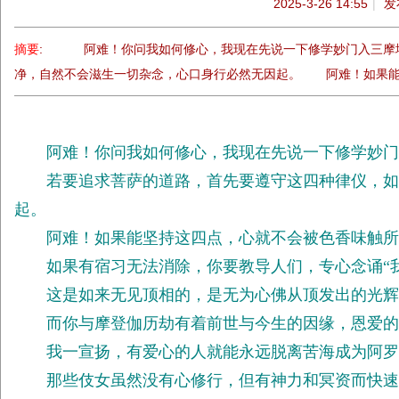
2025-3-26 14:55
|
发
般
若
摘要
: 阿难！你问我如何修心，我现在先说一下修学妙门入三摩
网
净，自然不会滋生一切杂念，心口身行必然无因起。 阿难！如果能坚持
阿难！你问我如何修心，我现在先说一下修学妙门
若要追求菩萨的道路，首先要遵守这四种律仪，如同
起。
阿难！如果能坚持这四点，心就不会被色香味触所
如果有宿习无法消除，你要教导人们，专心念诵“我
这是如来无见顶相的，是无为心佛从顶发出的光辉
而你与摩登伽历劫有着前世与今生的因缘，恩爱的
我一宣扬，有爱心的人就能永远脱离苦海成为阿罗
那些伎女虽然没有心修行，但有神力和冥资而快速