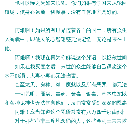
也可以称之为如来顶咒。你们如果有学习未尽轮回的
道场，使身心远离一切魔事，没有任何地方是好的。
阿难啊！如果所有世界随着各自的国土，所有众生随
入香囊中，即使人的心智迷惑无法记忆，无论是带在上
他。
阿难啊！我现在再为你解说这个咒语，以拯救世间众
如果在我灭度之后，末世的众生能够自己诵念这个咒
水不能溺，大毒小毒都无法伤害。
甚至龙天、鬼神、精、魔魅以及所有恶咒，都无法
一切咒咀、魇蛊、毒药、金毒、银毒、草木虫蛇以及
和各种鬼神也无法伤害他们，反而常常受到深深的恩惠
阿难！应当知道这个咒语常常有八万四千那由他恒河
对于那些心非三摩地念诵的人，这些金刚王常常随