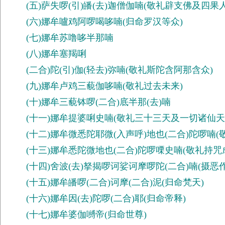
(五)萨失啰(引)皤(去)迦僧伽喃(敬礼辟支佛及四果人
(六)娜牟嚧鸡阿啰喝哆喃(归命罗汉等众)
(七)娜牟苏噜哆半那喃
(八)娜牟塞羯唎
(二合)陀(引)伽(轻去)弥喃(敬礼斯陀含阿那含众)
(九)娜牟卢鸡三藐伽哆喃(敬礼过去未来)
(十)娜牟三藐钵啰(二合)底半那(去)喃
(十一)娜牟提婆唎史喃(敬礼三十三天及一切诸仙天
(十二)娜牟微悉陀耶微(入声呼)地也(二合)陀啰喃(
(十三)娜牟悉陀微地也(二合)陀啰㗚史喃(敬礼持咒
(十四)舍波(去)拏揭啰诃娑诃摩啰陀(二合)喃(摄恶作
(十五)娜牟皤啰(二合)诃摩(二合)泥(归命梵天)
(十六)娜牟因(去)陀啰(二合)耶(归命帝释)
(十七)娜牟婆伽嚩帝(归命世尊)