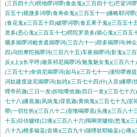
(三百四十六)唠地啰诃啰(食血鬼)(三百四十七)芒娑诃啰
百五十)视微多诃啰(食寿命鬼)(三百五十一)皤略耶诃啰(
(食花鬼)(三百五十四)破啰诃啰(食五果子鬼)(三百五十
质多(恶心鬼)(三百五十七)唠陀罗质多(嗔心鬼)(三百
囇多揭啰诃毗舍遮揭啰诃(三百六十一)部多揭啰诃(神众
四)乌怛摩陀揭啰诃(三百六十五)车夜揭啰诃(影鬼)(三
反)(上)(长平呼)迦茶祁尼揭啰诃(魅鬼魅女鬼)(三百六十
(三百七十)舍俱尼揭啰诃(如马)(三百七十一)漫怛啰难提
诃奴建度波尼揭啰诃(如鸡)(三百七十四)什(入音)皤啰(
哩帝药迦(三日一发)折咄㗚他迦(四日一发)(三百七十六)
七十八)皤底迦(风病鬼)背底迦(黄病鬼)(三百七十九)室
啰(一切壮热)(三百八十二)室噜喝啰底(头痛)(三百八十
十五)目佉嚧钳(口痛)(三百八十六)羯唎突嚧钳(愁鬼)(
八十九)檀多输蓝(齿痛)(三百九十)颉哩驮耶输蓝(心痛)