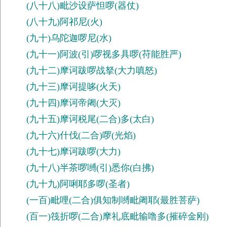
(八十八)毗沙设萨怛啰(器仗)
(八十九)阿祁尼(火)
(九十)乌陀迦啰尼(水)
(九十一)阿波(引)啰视多具啰(苻能胜严)
(九十二)摩诃跋啰战拏(大力嗔怒)
(九十三)摩诃提哆(火天)
(九十四)摩诃帝阇(大灭)
(九十五)摩诃税尾(二合)多(太白)
(九十六)什伐(二合)啰(光焰)
(九十七)摩诃跋啰(大力)
(九十八)半茶啰嚩(引)悉你(白拂)
(九十九)阿唎耶多啰(圣者)
(一百)毗哩(二合)俱知制嚩毗阇耶(最胜菩萨)
(百一)筏折啰(二合)摩礼底毗输噜多(摧碎金刚)