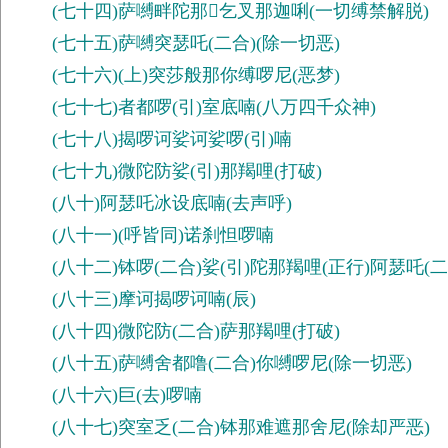
(七十四)萨嚩畔陀那𢛡乞叉那迦唎(一切缚禁解脱)
(七十五)萨嚩突瑟吒(二合)(除一切恶)
(七十六)(上)突莎般那你缚啰尼(恶梦)
(七十七)者都啰(引)室底喃(八万四千众神)
(七十八)揭啰诃娑诃娑啰(引)喃
(七十九)微陀防娑(引)那羯哩(打破)
(八十)阿瑟吒冰设底喃(去声呼)
(八十一)(呼皆同)诺刹怛啰喃
(八十二)钵啰(二合)娑(引)陀那羯哩(正行)阿瑟吒(二
(八十三)摩诃揭啰诃喃(辰)
(八十四)微陀防(二合)萨那羯哩(打破)
(八十五)萨嚩舍都噜(二合)你嚩啰尼(除一切恶)
(八十六)巨(去)啰喃
(八十七)突室乏(二合)钵那难遮那舍尼(除却严恶)