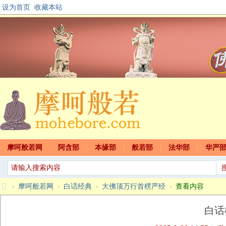
设为首页
收藏本站
摩呵般若网
阿含部
本缘部
般若部
法华部
华严
›
摩呵般若网
›
白话经典
›
大佛顶万行首楞严经
›
查看内容
摩
白话
呵