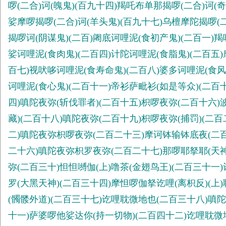
啰(二合)诃(魄鬼)(百九十四)羯吒布单那揭啰(二合)诃
娑摩啰揭啰(二合)诃(羊头鬼)(百九十七)乌檀摩陀揭啰(二
揭啰诃(阴谋鬼)(二百)阇底诃哩泥(食初产鬼)(二百一)
娑诃哩泥(食肉鬼)(二百四)计陀诃哩泥(食脂鬼)(二百五)
百七)视吠哆诃哩泥(食寿命鬼)(二百八)婆多诃哩泥(食风
诃哩泥(食心鬼)(二百十一)帝衫萨毗衫(如是等众)(二百
四)嗔陀夜弥(斩伐罪者)(二百十五)枳啰夜弥(二百十六)
藏)(二百十八)嗔陀夜弥(二百十九)枳啰夜弥(捕罚)(二
二)嗔陀夜弥枳啰夜弥(二百二十三)摩诃钵输钵底夜(二百
二十六)嗔陀夜弥枳罗夜弥(二百二十七)那啰耶拏耶(天神
弥(二百三十)怛怛嚩伽(上)噜茶(金翅鸟王)(二百三十
罗(大黑天神)(二百三十四)摩怛啰伽拏讫哩(离枳反)(
(髑髅外道)(二百三十七)讫哩耽微地也(二百三十八)嗔
十一)萨婆啰他娑达你(持一切物)(二百四十二)讫哩耽微