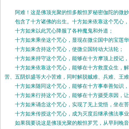
阿难！这是佛顶光聚的怛多般怛罗秘密伽陀的微妙
包含了十方诸佛的出生。十方如来依靠这个咒心，
十方如来以此咒心降服了各种魔鬼和外道；
十方如来乘坐这个咒心，显现在微尘国中的宝莲华
十方如来含持这个咒心，使微尘国转动大法轮；
十方如来持守这个咒心，能够在十方摩顶上授记，
十方如来依靠这个咒心，能够在十方救度众生，解脱
苦、五阴炽盛等大小苦难，同时解脱贼难、兵难、王
十方如来随同这个咒心，能够在十方事奉善知识，
十方如来行持这个咒心，能够在十方摄受亲因，让
十方如来诵念这个咒心，实现了无上觉悟，坐在菩
十方如来传授这个咒心，成为灭度后继承佛法事业
如果我要说这是佛顶光聚的般怛罗咒，从早到晚音声