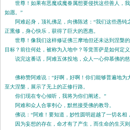
世尊！如果有恶魔或魔眷属想要侵扰这些善人，我会
如愿。”
阿难起身，顶礼佛足，向佛陈述：“我们这些愚钝之
正熏修，身心快乐，获得了巨大的恩惠。
世尊！像我们这样修证佛三摩地但还未达到涅槃的人
目标？前往何处，被称为入地中？等觉菩萨是如何定义
说完这番话，阿难五体投地，众人一心仰慕佛的慈
佛称赞阿难说：“好啊，好啊！你们能够普遍地为大
至大涅槃，展示了无上的正修行路。
你们现在专心倾听，我将为你们阐述。”
阿难和众人合掌刳心，默然接受佛的教导。
佛说：“阿难！要知道，妙性圆明超越了一切名相，
因为妄想的存在，命才有了产生，而生命的生灭则