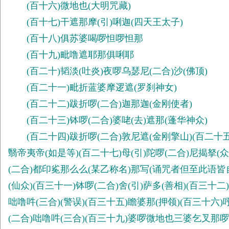
(百十六)微地也(大明咒藏)
(百十七)干遮那摩(引)唎迦(四天王太子)
(百十八)俱苏婆喝啰怛啰怛那
(百十九)毗噜遮耶那俱唎耶
(百二十)韬淡(吐炎)夜啰乌瑟尼(二合)沙(佛顶)
(百二十一)毗折蓝婆摩逻遮(罗刹神女)
(百二十二)跋折啰(二合)迦那迦(金刚使者)
(百二十三)钵啰(二合)婆咾(去)遮那(蓬华神众)
(百二十四)跋折啰(二合)敦尼遮(金刚擎山)(百二十五)
翳帝夷帝(如是等)(百二十七)母(引)陀啰(二合)尼揭拏(
(二合)都印㝹那么么(某乙称名)那写(诵咒者但至此语皆自称
(仙众)(百三十一)钵啰(二合)舍(引)萨多(善相)(百三十
咄噜吽(三合)(警误)(百三十五)瞻婆那(押领)(百三十六)
(二合)咄噜吽(三合)(百三十九)婆啰微地也三婆乞叉那啰