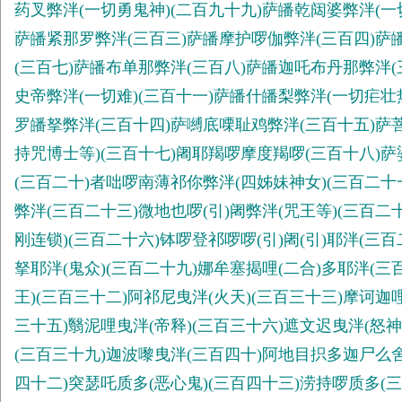
药叉弊泮(一切勇鬼神)(二百九十九)萨皤乾闼婆弊泮(一
萨皤紧那罗弊泮(三百三)萨皤摩护啰伽弊泮(三百四)萨
(三百七)萨皤布单那弊泮(三百八)萨皤迦吒布丹那弊泮(
史帝弊泮(一切难)(三百十一)萨皤什皤梨弊泮(一切疟壮
罗皤拏弊泮(三百十四)萨嚩底㗚耻鸡弊泮(三百十五)萨
持咒博士等)(三百十七)阇耶羯啰摩度羯啰(三百十八)
(三百二十)者咄啰南薄祁你弊泮(四姊妹神女)(三百二十
弊泮(三百二十三)微地也啰(引)阇弊泮(咒王等)(三百二
刚连锁)(三百二十六)钵啰登祁啰啰(引)阇(引)耶泮(三
拏耶泮(鬼众)(三百二十九)娜牟塞揭哩(二合)多耶泮(三
王)(三百三十二)阿祁尼曳泮(火天)(三百三十三)摩诃迦
三十五)翳泥哩曳泮(帝释)(三百三十六)遮文迟曳泮(怒神
(三百三十九)迦波嚟曳泮(三百四十)阿地目抧多迦尸么
四十二)突瑟吒质多(恶心鬼)(三百四十三)涝持啰质多(三