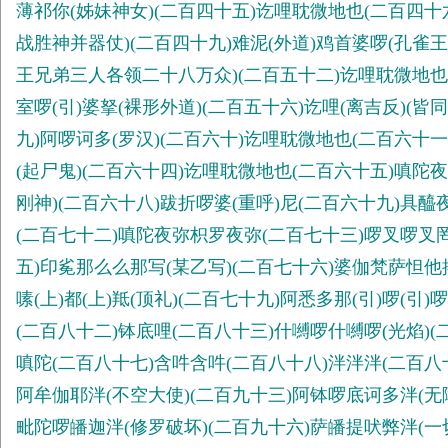
薄祁你(姊妹神女)(二百四十五)讫哩耽微地也(二百四十六
战胜神并器仗)(二百四十九)难泥(外道)鸡首婆啰(孔雀王
王兄弟三人各领二十八万众)(二百五十二)讫哩耽微地也
室啰(引)婆拏(裸形外道)(二百五十六)讫哩(离吉反)(
九)阿啰诃多(罗汉)(二百六十)讫哩耽微地也(二百六十一
(起尸鬼)(二百六十四)讫哩耽微地也(二百六十五)嗔陀夜
刚神)(二百六十八)跋折啰婆(重呼)尼(二百六十九)具醯
(二百七十二)嗔陀夜弥枳罗夜弥(二百七十三)啰叉啰叉罔
五)印㝹那么么那写(某乙写)(二百七十六)婆伽梵萨怛他
嗉(上)都(上)羝(顶礼)(二百七十九)阿悉多那(引)啰(
(二百八十二)钵底哩(二百八十三)什嚩啰什嚩啰(光焰)
嗔陀(二百八十七)含吽含吽(二百八十八)泮泮泮(二百八
阿牟伽耶泮(不空大使)(二百九十三)阿钵啰底诃多泮(无障
毗陀啰皤迦泮(修罗破坏)(二百九十六)萨皤提吠弊泮(一