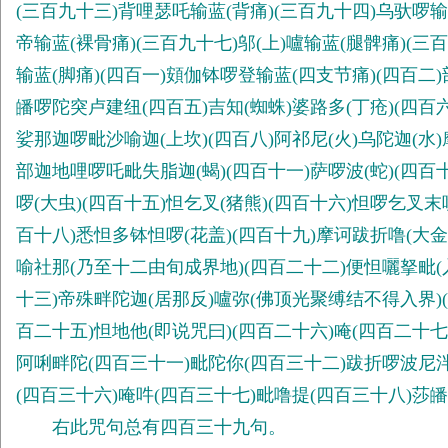
(三百九十三)背哩瑟吒输蓝(背痛)(三百九十四)乌驮啰输
帝输蓝(裸骨痛)(三百九十七)邬(上)嚧输蓝(腿髀痛)(三
输蓝(脚痛)(四百一)頞伽钵啰登输蓝(四支节痛)(四百二)部
皤啰陀突卢建纽(四百五)吉知(蜘蛛)婆路多(丁疮)(四百六
娑那迦啰毗沙喻迦(上坎)(四百八)阿祁尼(火)乌陀迦(水
部迦地哩啰吒毗失脂迦(蝎)(四百十一)萨啰波(蛇)(四百十
啰(大虫)(四百十五)怛乞叉(猪熊)(四百十六)怛啰乞叉末
百十八)悉怛多钵怛啰(花盖)(四百十九)摩诃跋折噜(大
喻社那(乃至十二由旬成界地)(四百二十二)便怛囇拏毗
十三)帝殊畔陀迦(居那反)嚧弥(佛顶光聚缚结不得入界)
百二十五)怛地他(即说咒曰)(四百二十六)唵(四百二十七
阿唎畔陀(四百三十一)毗陀你(四百三十二)跋折啰波尼泮
(四百三十六)唵吽(四百三十七)毗噜提(四百三十八)莎皤
右此咒句总有四百三十九句。