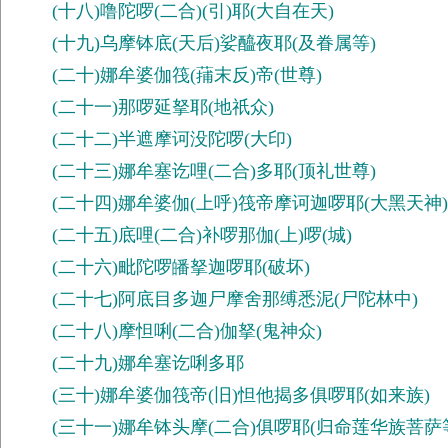
(十八)噜陀啰(二合)(引)耶(大自在天)
(十九)乌摩钵底(天后)娑醯夜耶(及眷属等)
(二十)娜牟婆伽筏(蒱末反)帝(世尊)
(二十一)那啰延拏耶(地祇众)
(二十二)半遮摩诃没陀啰(大印)
(二十三)娜牟塞讫哩(二合)多耶(顶礼世尊)
(二十四)娜牟婆伽(上呼)筏帝摩诃迦啰耶(大黑天神)
(二十五)底哩(二合)补啰那伽(上)啰(城)
(二十六)毗陀啰皤拏迦啰耶(破坏)
(二十七)阿底目多迦尸摩舍那缚悉泥(尸陀林中)
(二十八)摩怛唎(二合)伽拏(鬼神众)
(二十九)娜牟塞讫唎多耶
(三十)娜牟婆伽筏帝(旧)怛他揭多俱啰耶(如来族)
(三十一)娜牟钵头摩(二合)俱啰耶(归命莲华族菩萨