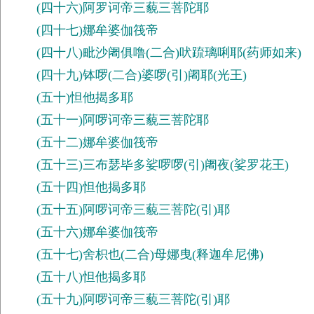
(四十六)阿罗诃帝三藐三菩陀耶
(四十七)娜牟婆伽筏帝
(四十八)毗沙阇俱噜(二合)吠䟽璃唎耶(药师如来)
(四十九)钵啰(二合)婆啰(引)阇耶(光王)
(五十)怛他揭多耶
(五十一)阿啰诃帝三藐三菩陀耶
(五十二)娜牟婆伽筏帝
(五十三)三布瑟毕多娑啰啰(引)阇夜(娑罗花王)
(五十四)怛他揭多耶
(五十五)阿啰诃帝三藐三菩陀(引)耶
(五十六)娜牟婆伽筏帝
(五十七)舍枳也(二合)母娜曳(释迦牟尼佛)
(五十八)怛他揭多耶
(五十九)阿啰诃帝三藐三菩陀(引)耶