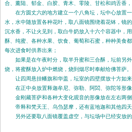
合、薰陆、郁金、白胶、青木、零陵、甘松和鸡舌香
在方圆丈六的地方建立一个八角坛，坛中心放置一个
水，水中随放置各种花叶，取八面镜围绕着花钵，镜的
沉水香，不让火见到，取白牛奶放入十六个容器中，用
酥、纯蜜、各种水果、饮食、葡萄和石蜜，种种美食都
每次进食时供养出来；
如果是在午夜时分，取半升蜜和三合酥，坛前另外安
烧，将蜜酥放入炉中燃烧，烧到烟尽时奉献给佛菩萨。
让四周悬挂幡旗和华盖，坛室的四壁摆放十方如来
在正中央放置释迦牟尼、弥勒、阿閦、弥陀等形像
金刚藏菩萨和各种大变化观音的形像放在左右两侧
帝释和梵天王、乌刍瑟摩，还有蓝地迦和其他四天
另外还要取八面镜覆盖虚空，与坛场中已经安放的