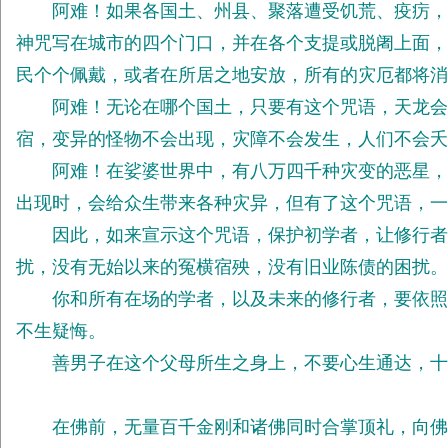
阿难！如果各国土、州县、聚落遭受饥荒、疫疠，或
神咒写在城市的四个门口，并在各个支提或脱阇上面，
民个个佩戴，或者在所居之地安放，所有的灾厄都将消
阿难！无论在哪个国土，只要有这个咒语，天龙会欢
宿，变异的怪物不会出现，灾障不会发生，人们不会夭
阿难！在娑婆世界中，有八万四千种灾变的恶星，其
出现时，会给众生带来各种灾异，但有了这个咒语，一
因此，如来宣示这个咒语，保护初学者，让修行者进
扰，没有无始以来的冤横宿殃，没有旧业陈债的困扰。
你和所有在场的学者，以及未来的修行者，要依照我
不生疑悔。
善男子在这个父母所生之身上，不要心生通达，十
在佛前，无量百千金刚和诸佛同时合掌顶礼，向佛陈